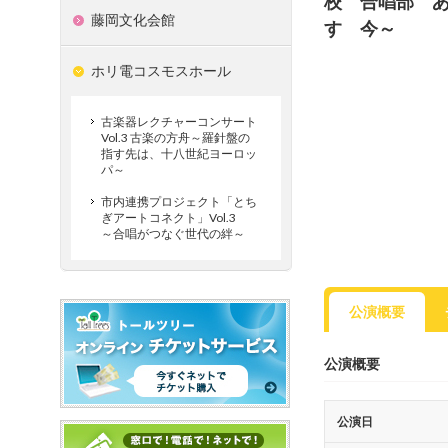
校 合唱部 
藤岡文化会館
す 今～
ホリ電コスモスホール
古楽器レクチャーコンサート
Vol.3 古楽の方舟～羅針盤の
指す先は、十八世紀ヨーロッ
パ～
市内連携プロジェクト「とち
ぎアートコネクト」Vol.3
～合唱がつなぐ世代の絆～
公演概要
公演概要
公演日