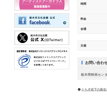
時間
料金
会場
主催
お問い合わ
栃木県映画センター T
とちぎ岩下の新⽣