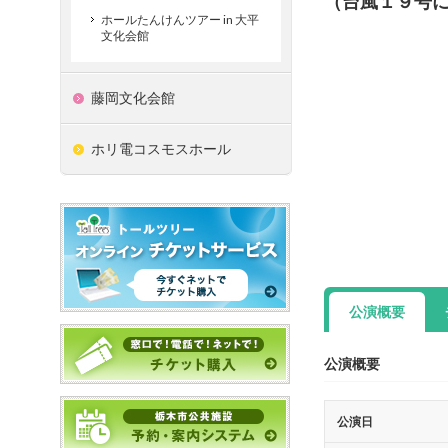
（台風１９号
ホールたんけんツアー in 大平
文化会館
藤岡文化会館
ホリ電コスモスホール
公演概要
公演概要
公演日