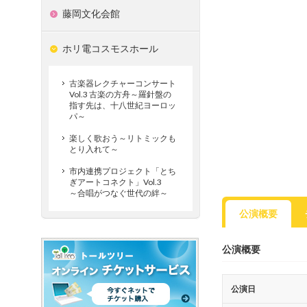
藤岡文化会館
ホリ電コスモスホール
古楽器レクチャーコンサート
Vol.3 古楽の方舟～羅針盤の
指す先は、十八世紀ヨーロッ
パ～
楽しく歌おう～リトミックも
とり入れて～
市内連携プロジェクト「とち
ぎアートコネクト」Vol.3
～合唱がつなぐ世代の絆～
公演概要
公演概要
公演日