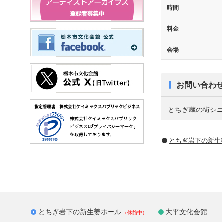
時間
料金
会場
お問い合わ
とちぎ蔵の街シニアク
とちぎ岩下の新⽣
とちぎ岩下の新生姜ホール
大平文化会館