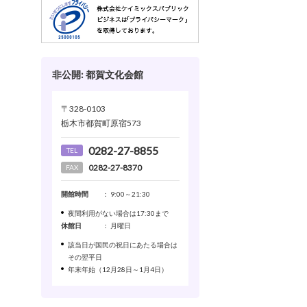
非公開: 都賀文化会館
〒328-0103
栃木市都賀町原宿573
0282-27-8855
TEL
0282-27-8370
FAX
開館時間
： 9:00～21:30
夜間利用がない場合は17:30まで
休館日
： 月曜日
該当日が国民の祝日にあたる場合は
その翌平日
年末年始（12月28日～1月4日）