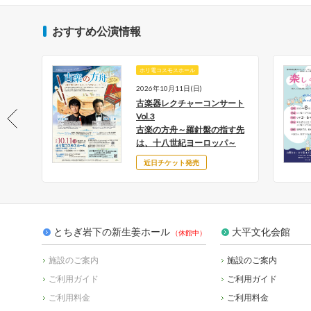
おすすめ公演情報
ホリ電コスモスホール
月18日
2026年10月11日(日)
土)
古楽器レクチャーコンサート
とち
Vol.3
古楽の方舟～羅針盤の指す先
～
は、十八世紀ヨーロッパ～
近日チケット発売
とちぎ岩下の新生姜ホール
大平文化会館
施設のご案内
施設のご案内
ご利用ガイド
ご利用ガイド
ご利用料金
ご利用料金