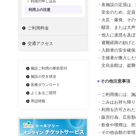
利用の申し込み
・各施設の定員は、
利用上の注意
安全のため、定員
・火災・爆発、その
・騒音、または大声
ご利用料金
・他人に迷惑を及ぼ
・避難経路の妨げと
交通アクセス
・入館者の安全確保
・主催者が搬入した
文化会館は、盗難
施設ご利用の事前受付
施設の空き状況
■
その他注意事項
各種ダウンロード
よくあるご質問
・ご利用後には、施
周辺情報
・ごみはお持ち帰り
・利用を許可された
・販売行為、広告類
・飲食や喫煙は、所
・その他会館の管理