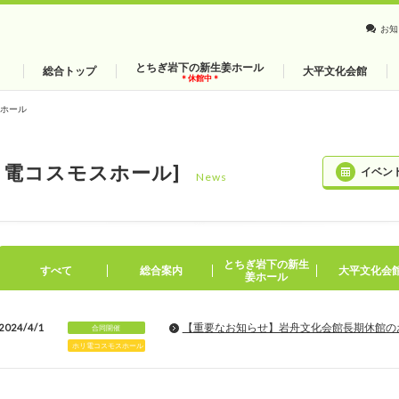
お知
とちぎ岩下の新生姜ホール
総合トップ
大平文化会館
＊休館中＊
ホール
リ電コスモスホール]
イベン
News
とちぎ岩下の新⽣
すべて
総合案内
大平文化会
姜ホール
【重要なお知らせ】岩舟文化会館長期休館の
2024/4/1
合同開催
ホリ電コスモスホール