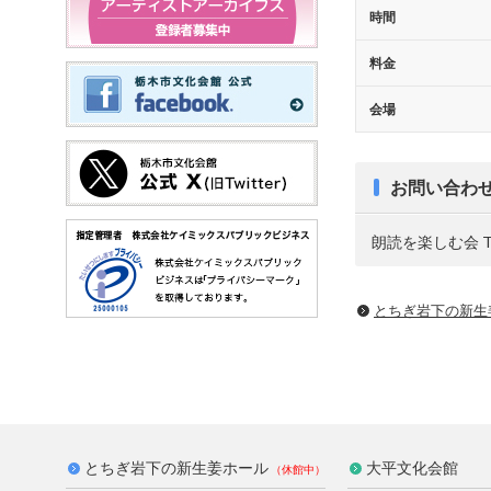
時間
料金
会場
お問い合わ
朗読を楽しむ会 Tel.
とちぎ岩下の新⽣
とちぎ岩下の新生姜ホール
大平文化会館