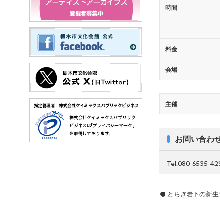
時間
料金
会場
主催
お問い合わ
Tel.080-6535-42
とちぎ岩下の新⽣