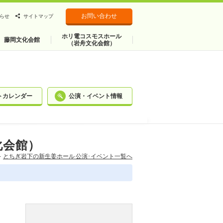
お問い合わせ
らせ
サイトマップ
ホリ電コスモスホール
藤岡文化会館
（岩舟文化会館）
トカレンダー
公演・イベント情報
化会館）
とちぎ岩下の新⽣姜ホール 公演･イベント一覧へ