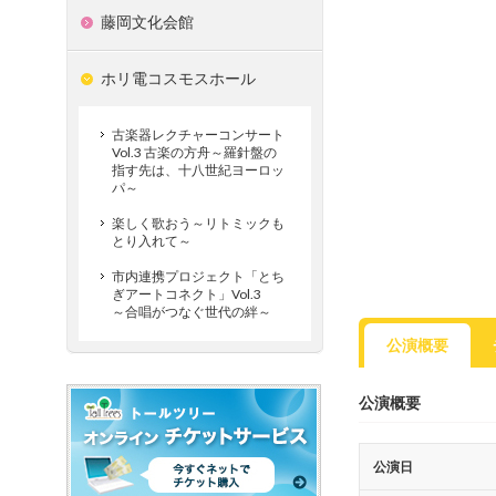
藤岡文化会館
ホリ電コスモスホール
古楽器レクチャーコンサート
Vol.3 古楽の方舟～羅針盤の
指す先は、十八世紀ヨーロッ
パ～
楽しく歌おう～リトミックも
とり入れて～
市内連携プロジェクト「とち
ぎアートコネクト」Vol.3
～合唱がつなぐ世代の絆～
公演概要
公演概要
公演日