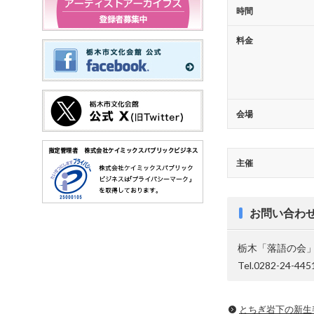
時間
料金
会場
主催
お問い合わ
栃木「落語の会
Tel.0282-24-445
とちぎ岩下の新⽣