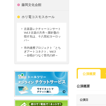
藤岡文化会館
ホリ電コスモスホール
古楽器レクチャーコンサート
Vol.3 古楽の方舟～羅針盤の
指す先は、十八世紀ヨーロッ
パ～
市内連携プロジェクト「とち
ぎアートコネクト」Vol.3
～合唱がつなぐ世代の絆～
公演概要
公演概要
公演日