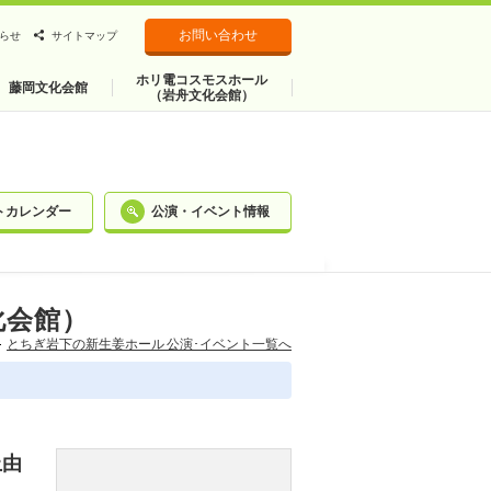
お問い合わせ
らせ
サイトマップ
ホリ電コスモスホール
藤岡文化会館
（岩舟文化会館）
トカレンダー
公演・イベント情報
化会館）
とちぎ岩下の新⽣姜ホール 公演･イベント一覧へ
上由