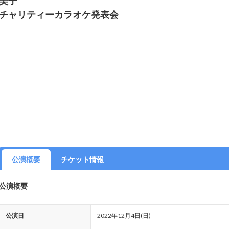
美子
チャリティーカラオケ発表会
公演概要
チケット情報
公演概要
公演日
2022年12月4日(日)