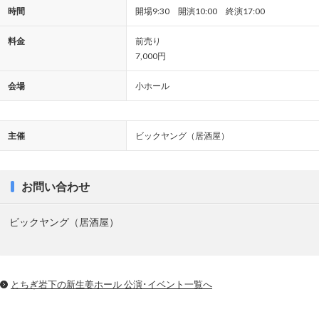
時間
開場9:30 開演10:00 終演17:00
料金
前売り
7,000円
会場
小ホール
主催
ビックヤング（居酒屋）
お問い合わせ
ビックヤング（居酒屋）
とちぎ岩下の新⽣姜ホール 公演･イベント一覧へ