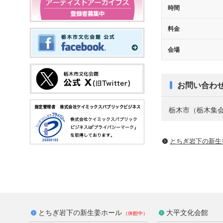
時間
料金
会場
お問い合わ
栃木市（栃木集会所
とちぎ岩下の新⽣
とちぎ岩下の新生姜ホール
大平文化会館