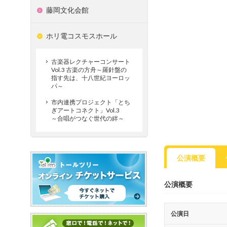
藤岡文化会館
ホリ電コスモスホール
古楽器レクチャーコンサート
Vol.3 古楽の方舟～羅針盤の
指す先は、十八世紀ヨーロッ
パ～
市内連携プロジェクト「とち
ぎアートコネクト」Vol.3
～合唱がつなぐ世代の絆～
公演概要
公演概要
公演日