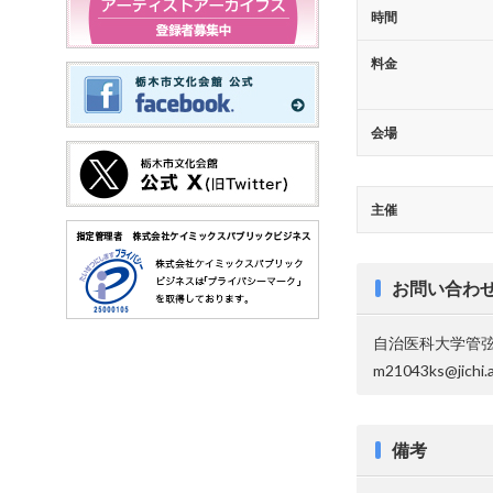
時間
料金
会場
主催
お問い合わ
自治医科大学管
m21043ks@jichi.a
備考