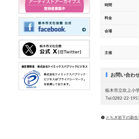
時間
料金
会場
主催
お問い合わ
栃木市立吹上小
Tel.0282-22-195
とちぎ岩下の新⽣