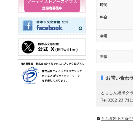
時間
料金
会場
主催
お問い合わ
とちしん経済ク
Tel.0282-23-711
とちぎ岩下の新⽣