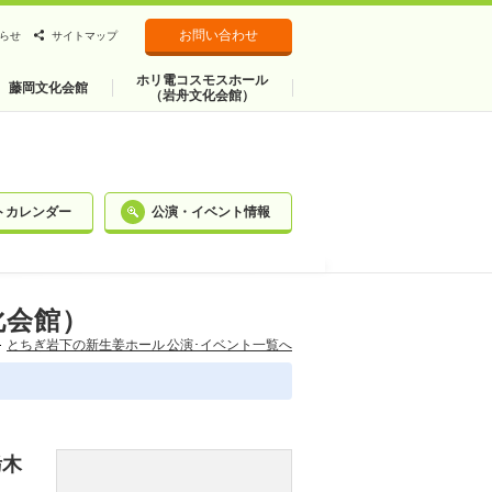
お問い合わせ
らせ
サイトマップ
ホリ電コスモスホール
藤岡文化会館
（岩舟文化会館）
トカレンダー
公演・イベント情報
化会館）
とちぎ岩下の新⽣姜ホール 公演･イベント一覧へ
栃木