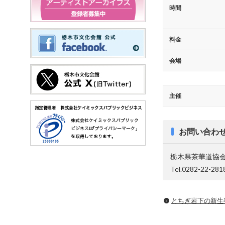
時間
料金
会場
主催
お問い合わ
栃木県茶華道協
Tel.0282-22-281
とちぎ岩下の新⽣