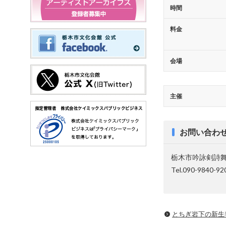
時間
料金
会場
主催
お問い合わ
栃木市吟詠剣詩
Tel.090-9840-92
とちぎ岩下の新⽣