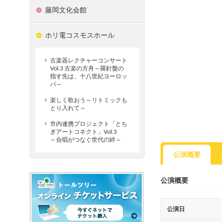
藤岡文化会館
ホリ電コスモスホール
古楽器レクチャーコンサート
Vol.3 古楽の方舟～羅針盤の
指す先は、十八世紀ヨーロッ
パ～
楽しく歌おう～リトミックも
とり入れて～
市内連携プロジェクト「とち
ぎアートコネクト」Vol.3
～合唱がつなぐ世代の絆～
公演概要
公演概要
公演日