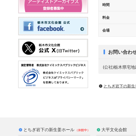
時間
料金
会場
お問い合わ
(公社)栃木県宅地建
とちぎ岩下の新⽣
とちぎ岩下の新生姜ホール
大平文化会館