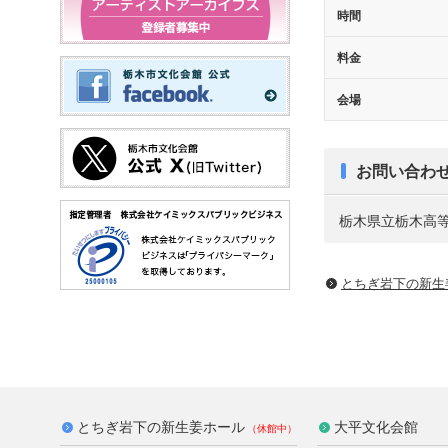
時間
料金
会場
お問い合わ
栃木県立栃木高等学校 
とちぎ岩下の新⽣
とちぎ岩下の新生姜ホール
大平文化会館