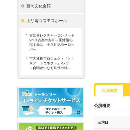
藤岡文化会館
ホリ電コスモスホール
古楽器レクチャーコンサート
Vol.3 古楽の方舟～羅針盤の
指す先は、十八世紀ヨーロッ
パ～
市内連携プロジェクト「とち
ぎアートコネクト」Vol.3
～合唱がつなぐ世代の絆～
公演概要
公演概要
公演日