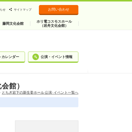
お問い合わせ
らせ
サイトマップ
ホリ電コスモスホール
藤岡文化会館
（岩舟文化会館）
トカレンダー
公演・イベント情報
化会館）
とちぎ岩下の新⽣姜ホール 公演･イベント一覧へ