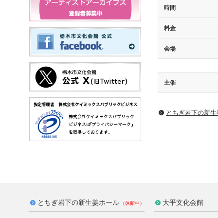
時間
料金
会場
主催
とちぎ岩下の新⽣
とちぎ岩下の新生姜ホール
大平文化会館