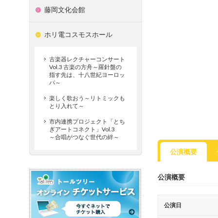
藤岡文化会館
ホリ電コスモスホール
古楽器レクチャーコンサート
Vol.3 古楽の方舟～羅針盤の
指す先は、十八世紀ヨーロッ
パ～
楽しく歌おう～リトミックも
とり入れて～
市内連携プロジェクト「とち
ぎアートコネクト」Vol.3
～合唱がつなぐ世代の絆～
公演概要
公演概要
公演日