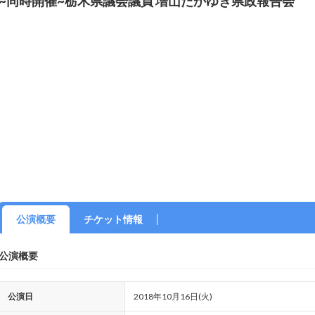
~同時開催~栃木県議会議員 増山たかゆき県政報告会
公演概要
チケット情報
公演概要
公演日
2018年10月16日(火)