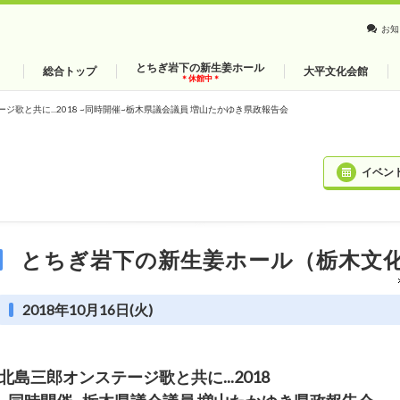
お知
とちぎ岩下の新生姜ホール
総合トップ
大平文化会館
＊休館中＊
ジ歌と共に...2018 ~同時開催~栃木県議会議員 増山たかゆき県政報告会
イベン
とちぎ岩下の新生姜ホール（栃木文
2018年10月16日(火)
北島三郎オンステージ歌と共に...2018