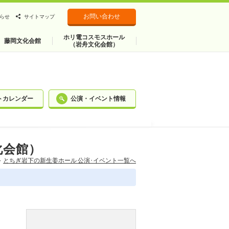
お問い合わせ
らせ
サイトマップ
ホリ電コスモスホール
藤岡文化会館
（岩舟文化会館）
トカレンダー
公演・イベント情報
化会館）
とちぎ岩下の新⽣姜ホール 公演･イベント一覧へ