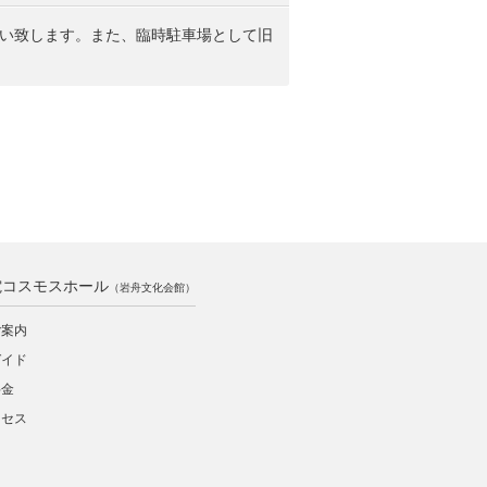
い致します。また、臨時駐車場として旧
電コスモスホール
（岩舟文化会館）
ご案内
ガイド
料金
クセス