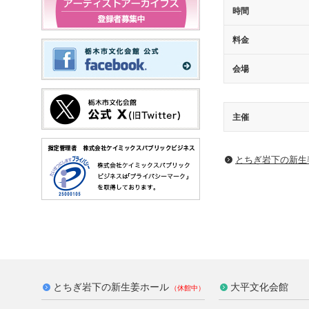
時間
料金
会場
主催
とちぎ岩下の新⽣
とちぎ岩下の新生姜ホール
大平文化会館