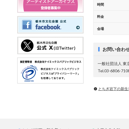
時間
料金
会場
お問い合わ
一般社団法人 東
Tel.03-6806-710
とちぎ岩下の新⽣