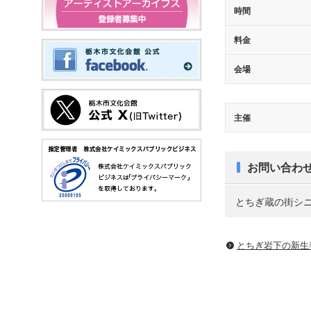
時間
料金
会場
主催
お問い合わ
とちぎ蔵の街シニアク
とちぎ岩下の新⽣