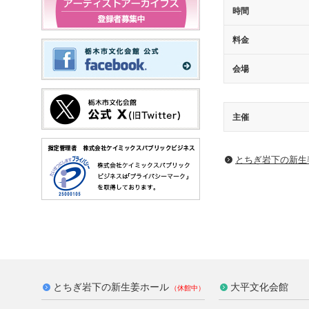
時間
料金
会場
主催
とちぎ岩下の新⽣
とちぎ岩下の新生姜ホール
大平文化会館