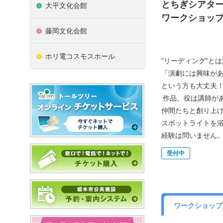
とちぎシアタ
大平文化会館
ワークショッ
藤岡文化会館
ホリ電コスモスホール
”リーディング”と
「演劇には興味が
という方も大丈夫
作品、役は講師が
仲間たちと創り上
スポットライトを
経験は問いません
受付中
ワークショップ