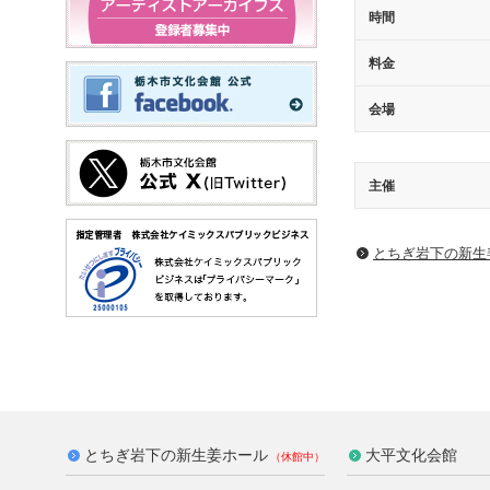
時間
料金
会場
主催
とちぎ岩下の新⽣
とちぎ岩下の新生姜ホール
大平文化会館