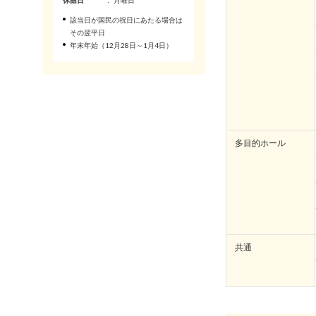
休館日
： 月曜日
該当日が国民の祝日にあたる場合は
その翌平日
年末年始（12月28日～1月4日）
多目的ホール
共通