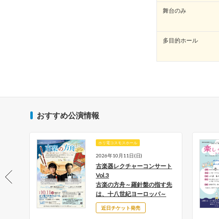
舞台のみ
多目的ホール
おすすめ公演情報
ホリ電コスモスホール
月18日
2026年10月11日(日)
土)
古楽器レクチャーコンサート
とち
Vol.3
古楽の方舟～羅針盤の指す先
～
は、十八世紀ヨーロッパ～
近日チケット発売