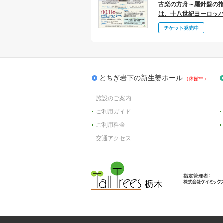
アートコネクト」Vol.3
古楽の方舟～羅針盤の
合唱がつなぐ世代の絆～
は、十八世紀ヨーロッ
近日受付開始
チケット発売中
とちぎ岩下の新生姜ホール
施設のご案内
ご利用ガイド
ご利用料金
交通アクセス