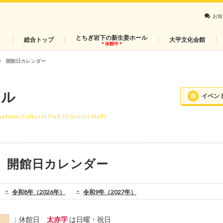
お知
とちぎ岩下の新生姜ホール
総合トップ
大平文化会館
＊休館中＊
開館日カレンダー
ール
イベン
wafune Cultural Hall (Cosmos Hall)
開館日カレンダー
令和8年（2026年）
令和9年（2027年）
：休館日
太赤字
は日曜・祝日