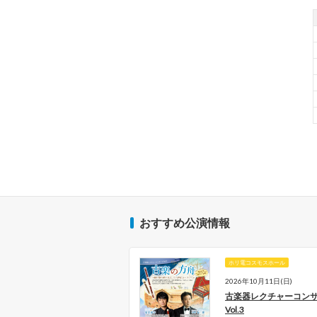
おすすめ公演情報
リ電コスモスホール
ホリ電コスモスホール
26年10月12日(月･祝), 10月18日
2026年10月11日(日)
), 10月25日(日), 10月31日(土)
古楽器レクチャーコン
内連携プロジェクト「とち
Vol.3