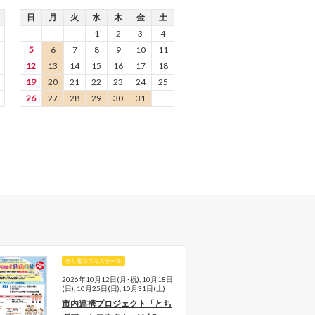
日
月
火
水
木
金
土
1
2
3
4
5
6
7
8
9
10
11
12
13
14
15
16
17
18
19
20
21
22
23
24
25
26
27
28
29
30
31
ホリ電コスモスホール
ホリ
2026年10月12日(月･祝), 10月18日
202
(日), 10月25日(日), 10月31日(土)
古楽
市内連携プロジェクト「とち
Vol.3