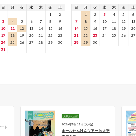
日
月
火
水
木
金
土
日
月
火
水
木
金
土
1
2
1
2
3
4
5
6
3
4
5
6
7
8
9
7
8
9
10
11
12
13
10
11
12
13
14
15
16
14
15
16
17
18
19
20
17
18
19
20
21
22
23
21
22
23
24
25
26
27
24
25
26
27
28
29
30
28
29
30
31
大平文化会館
2026年8月11日(火･祝)
サート
ホールたんけんツアー in 大平