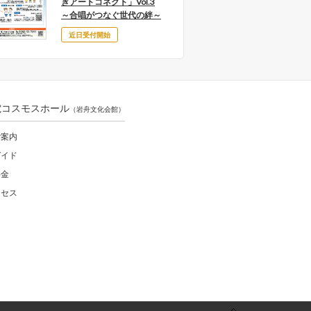
ぎアートコネクト」Vol.3
古楽
～合唱がつなぐ世代の絆～
は、
近日受付開始
チ
電コスモスホール
（岩舟文化会館）
ご案内
ガイド
料金
クセス