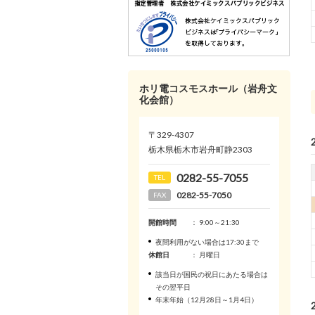
ホリ電コスモスホール（岩舟文
化会館）
〒329-4307
栃木県栃木市岩舟町静2303
0282-55-7055
TEL
0282-55-7050
FAX
開館時間
： 9:00～21:30
夜間利用がない場合は17:30まで
休館日
： 月曜日
該当日が国民の祝日にあたる場合は
その翌平日
年末年始（12月28日～1月4日）