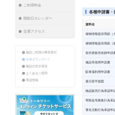
ご利用料金
各種申請書・
開館日カレンダー
資料名
交通アクセス
催物情報提供用紙（
催物情報提供用紙（
施設ご利用の事前受付
前売券販売依頼申請
各種ダウンロード
備品等借用申請書
施設の空き状況
駐車場利用申請書
よくあるご質問
周辺情報
展示室平面図
物品販売行為承認申
寄附金等募集行為承
署名活動行為承認申