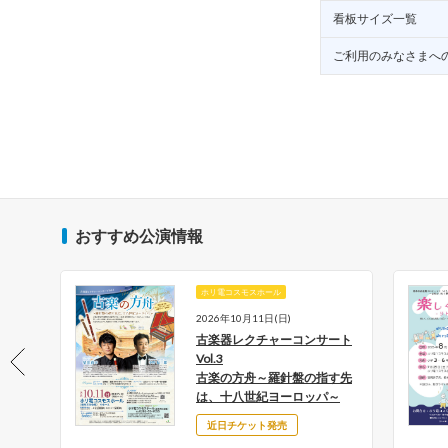
看板サイズ一覧
ご利用のみなさまへ
おすすめ公演情報
ホリ電コスモスホール
月18日
2026年10月11日(日)
土)
古楽器レクチャーコンサート
とち
Vol.3
古楽の方舟～羅針盤の指す先
～
は、十八世紀ヨーロッパ～
近日チケット発売