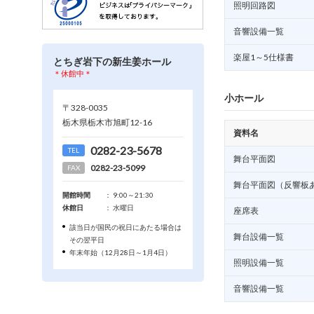
照明回路図
音響設備一覧
楽屋1～5仕様書
とちぎ岩下の新生姜ホール
＊休館中＊
小ホール
〒328-0035
栃木県栃木市旭町12-16
資料名
0282-23-5678
TEL
舞台平面図
0282-23-5099
FAX
舞台平面図（反響板
開館時間
： 9:00～21:30
休館日
： 水曜日
座席表
該当日が国民の祝日にあたる場合は
舞台設備一覧
その翌平日
年末年始（12月28日～1月4日）
照明設備一覧
音響設備一覧