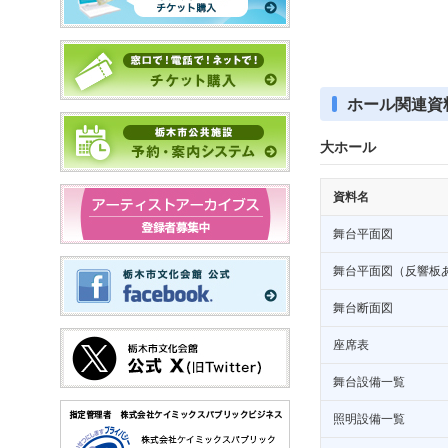
ホール関連資
大ホール
資料名
舞台平面図
舞台平面図（反響板
舞台断面図
座席表
舞台設備一覧
照明設備一覧